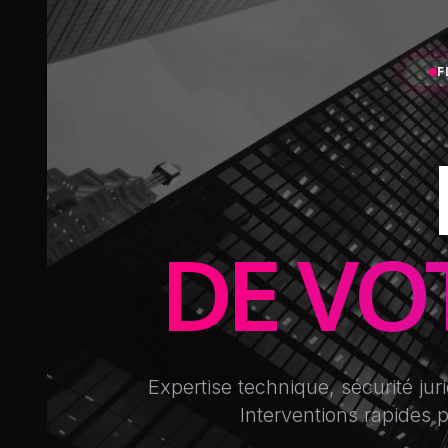
F
Expertise technique, sécurité jur
Interventions rapides 
DEMANDER UN DEVIS
SERVICES I